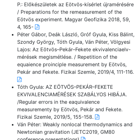
P.: Előkészületek az Eötvös-kísérlet újramérésére
/ Preparations for the remeasurement of the
Eötvös experiment. Magyar Geofizika 2018, 59,
4, 165-
Péter Gábor, Deák László, Gróf Gyula, Kiss Bálint,
Szondy György, Tóth Gyula, Ván Péter, Völgyesi
Lajos: Az Eötvös–Pekár–Fekete ekvivalenciaelv-
mérések megismétlése. / Repetition of the
equaience proinciple measurement by Eötvös,
Pekár and Fekete. Fizikai Szemle, 2019/4, 111-116.
Tóth Gyula: AZ EÖTVÖS–PEKÁR–FEKETE
EKVIVALENCIAMÉRÉSEK SZABÁLYOS HIBÁJA.
/Regular errors in the eaquivalence
measurementy by Eötvös, Pekár and Fekete.
Fizikai Szemle, 2019/5, 155-158.
Ván Péter: Weakly nonlocal thermodynamics and
Newtonian gravitation (JETC2019, GM80
conference presentations)