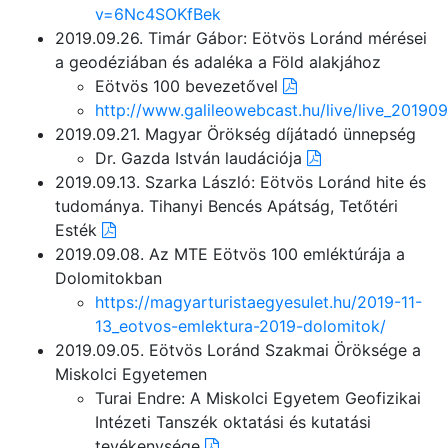
v=6Nc4SOKfBek
2019.09.26. Timár Gábor: Eötvös Loránd mérései
a geodéziában és adaléka a Föld alakjához
Eötvös 100 bevezetővel
http://www.galileowebcast.hu/live/live_20190
2019.09.21. Magyar Örökség díjátadó ünnepség
Dr. Gazda István laudációja
2019.09.13. Szarka László: Eötvös Loránd hite és
tudománya. Tihanyi Bencés Apátság, Tetőtéri
Esték
2019.09.08. Az MTE Eötvös 100 emléktúrája a
Dolomitokban
https://magyarturistaegyesulet.hu/2019-11-
13_eotvos-emlektura-2019-dolomitok/
2019.09.05. Eötvös Loránd Szakmai Öröksége a
Miskolci Egyetemen
Turai Endre: A Miskolci Egyetem Geofizikai
Intézeti Tanszék oktatási és kutatási
tevékenysége