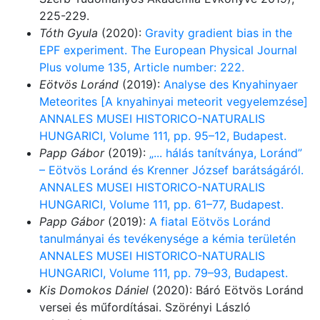
225-229.
Tóth Gyula
(2020):
Gravity gradient bias in the
EPF experiment. The European Physical Journal
Plus volume 135, Article number: 222.
Eötvös Loránd
(2019):
Analyse des Knyahinyaer
Meteorites [A knyahinyai meteorit vegyelemzése]
ANNALES MUSEI HISTORICO-NATURALIS
HUNGARICI, Volume 111, pp. 95–12, Budapest.
Papp Gábor
(2019):
„... hálás tanítványa, Loránd”
– Eötvös Loránd és Krenner József barátságáról.
ANNALES MUSEI HISTORICO-NATURALIS
HUNGARICI, Volume 111, pp. 61–77, Budapest.
Papp Gábor
(2019):
A fiatal Eötvös Loránd
tanulmányai és tevékenysége a kémia területén
ANNALES MUSEI HISTORICO-NATURALIS
HUNGARICI, Volume 111, pp. 79–93, Budapest.
Kis Domokos Dániel
(2020): Báró Eötvös Loránd
versei és műfordításai. Szörényi László