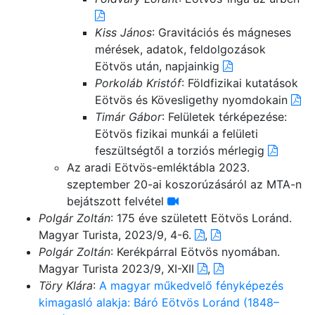
Kiss János
: Gravitációs és mágneses
mérések, adatok, feldolgozások
Eötvös után, napjainkig
Porkoláb Kristóf
: Földfizikai kutatások
Eötvös és Kövesligethy nyomdokain
Timár Gábor
: Felületek térképezése:
Eötvös fizikai munkái a felületi
feszültségtől a torziós mérlegig
Az aradi Eötvös-emléktábla 2023.
szeptember 20-ai koszorúzásáról az MTA-n
bejátszott felvétel
Polgár Zoltán
: 175 éve született Eötvös Loránd.
Magyar Turista, 2023/9, 4-6.
,
Polgár Zoltán
: Kerékpárral Eötvös nyomában.
Magyar Turista 2023/9, XI-XII
,
Töry Klára
:
A magyar műkedvelő fényképezés
kimagasló alakja: Báró Eötvös Loránd (1848–