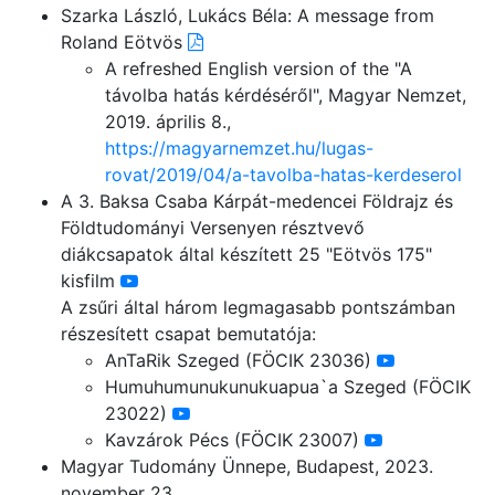
Szarka László, Lukács Béla: A message from
Roland Eötvös
A refreshed English version of the "A
távolba hatás kérdéséről", Magyar Nemzet,
2019. április 8.,
https://magyarnemzet.hu/lugas-
rovat/2019/04/a-tavolba-hatas-kerdeserol
A 3. Baksa Csaba Kárpát-medencei Földrajz és
Földtudományi Versenyen résztvevő
diákcsapatok által készített 25 "Eötvös 175"
kisfilm
A zsűri által három legmagasabb pontszámban
részesített csapat bemutatója:
AnTaRik Szeged (FÖCIK 23036)
Humuhumunukunukuapua`a Szeged (FÖCIK
23022)
Kavzárok Pécs (FÖCIK 23007)
Magyar Tudomány Ünnepe, Budapest, 2023.
november 23.