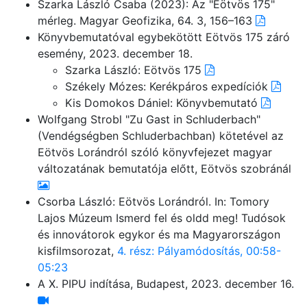
Szarka László Csaba (2023): Az "Eötvös 175"
mérleg. Magyar Geofizika, 64. 3, 156–163
Könyvbemutatóval egybekötött Eötvös 175 záró
esemény, 2023. december 18.
Szarka László: Eötvös 175
Székely Mózes: Kerékpáros expedíciók
Kis Domokos Dániel: Könyvbemutató
Wolfgang Strobl "Zu Gast in Schluderbach"
(Vendégségben Schluderbachban) kötetével az
Eötvös Lorándról szóló könyvfejezet magyar
változatának bemutatója előtt, Eötvös szobránál
Csorba László: Eötvös Lorándról. In: Tomory
Lajos Múzeum Ismerd fel és oldd meg! Tudósok
és innovátorok egykor és ma Magyarországon
kisfilmsorozat,
4. rész: Pályamódosítás, 00:58-
05:23
A X. PIPU indítása, Budapest, 2023. december 16.