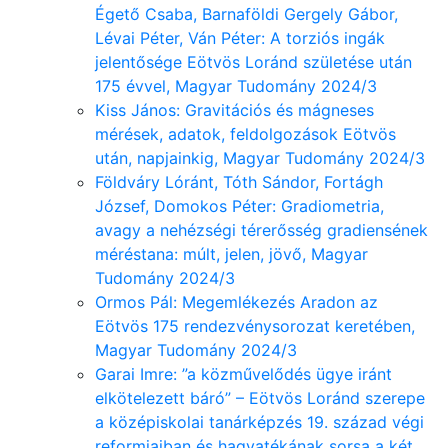
Égető Csaba, Barnaföldi Gergely Gábor,
Lévai Péter, Ván Péter: A torziós ingák
jelentősége Eötvös Loránd születése után
175 évvel, Magyar Tudomány 2024/3
Kiss János: Gravitációs és mágneses
mérések, adatok, feldolgozások Eötvös
után, napjainkig, Magyar Tudomány 2024/3
Földváry Lóránt, Tóth Sándor, Fortágh
József, Domokos Péter: Gradiometria,
avagy a nehézségi térerősség gradiensének
méréstana: múlt, jelen, jövő, Magyar
Tudomány 2024/3
Ormos Pál: Megemlékezés Aradon az
Eötvös 175 rendezvénysorozat keretében,
Magyar Tudomány 2024/3
Garai Imre: ”a közművelődés ügye iránt
elkötelezett báró” – Eötvös Loránd szerepe
a középiskolai tanárképzés 19. század végi
reformjaiban és hagyatékának sorsa a két