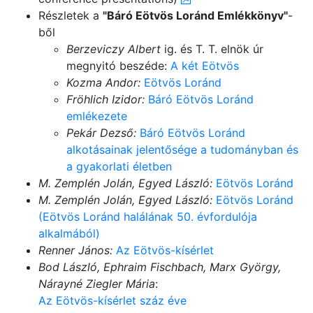
Részletek a
"Báró Eötvös Loránd Emlékkönyv"
-
ből
Berzeviczy Albert
ig. és T. T. elnök úr
megnyitó beszéde:
A két Eötvös
Kozma Andor:
Eötvös Loránd
Fröhlich Izidor:
Báró Eötvös Loránd
emlékezete
Pekár Dezső:
Báró Eötvös Loránd
alkotásainak jelentősége a tudományban és
a gyakorlati életben
M. Zemplén Jolán, Egyed László:
Eötvös Loránd
M. Zemplén Jolán, Egyed László:
Eötvös Loránd
(Eötvös Loránd halálának 50. évfordulója
alkalmából)
Renner János:
Az Eötvös-kísérlet
Bod László, Ephraim Fischbach, Marx György,
Nárayné Ziegler Mária
:
Az Eötvös-kísérlet száz éve