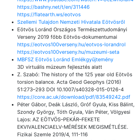
https://bashny.net/t/en/311446
https://flatearth.ws/eotvos
Szellemi Tulajdon Nemzeti Hivatala Eötvösről
Eötvös Loránd Országos Természettudományi
Verseny 2019 főbb Eötvös-dokumentumai
https://eotvos100verseny.hu/eotvos-lorandrol
https://eotvos100verseny.hu/muzeumi-seta
MBFSZ Eötvös Loránd Emlékgyűjtemény
3D virtuális múzeum fejlesztés alatt
Z. Szabó: The history of the 125 year old Eötvös
torsion balance. Acta Geod Geophys (2016)
51:273–293 DOI 10.1007/s40328-015-0126-4
https://core.ac.uk/download/pdf/83549242.pdf
Péter Gábor, Deák László, Gróf Gyula, Kiss Bálint,
Szondy György, Tóth Gyula, Ván Péter, Völgyesi
Lajos: AZ EÖTVÖS–PEKÁR–FEKETE
EKVIVALENCIAELV-MÉRÉSEK MEGISMÉTLÉSE.
Fizikai Szemle 2019/4, 111-116