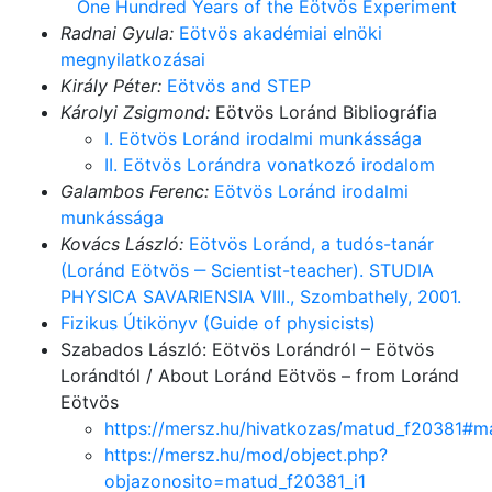
One Hundred Years of the Eötvös Experiment
Radnai Gyula:
Eötvös akadémiai elnöki
megnyilatkozásai
Király Péter:
Eötvös and STEP
Károlyi Zsigmond:
Eötvös Loránd Bibliográfia
I. Eötvös Loránd irodalmi munkássága
II. Eötvös Lorándra vonatkozó irodalom
Galambos Ferenc:
Eötvös Loránd irodalmi
munkássága
Kovács László:
Eötvös Loránd, a tudós-tanár
(Loránd Eötvös ‒ Scientist-teacher). STUDIA
PHYSICA SAVARIENSIA VIII., Szombathely, 2001.
Fizikus Útikönyv (Guide of physicists)
Szabados László: Eötvös Lorándról – Eötvös
Lorándtól / About Loránd Eötvös – from Loránd
Eötvös
https://mersz.hu/hivatkozas/matud_f20381#m
https://mersz.hu/mod/object.php?
objazonosito=matud_f20381_i1