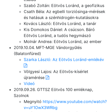
Szabó Zoltán: Eötvös Loránd, a geofizikus
Csath Béla: Az egbelli torziósinga-mérések
és hatásuk a szénhidrogén-kutatásokra
Kovács László: Eötvös Loránd, a tanár
Kis Domokos Dániel: A csúcson. Báró
Eötvös Loránd, a tudós hegymászó
Molnár Andrea: Eötvös Loránd, az ember
2019.10.04. MFT-MGE Vándorgyűlés
(Balatonfüred)
Szarka László: Az Eötvös Loránd-emlékév
Völgyesi Lajos: Az Eötvös-kísérlet
újramérése
Videó
2019.09.26. GTTSZ Eötvös 100 emléknap,
Szolnok
Megnyitó
https://www.youtube.com/watch?
v=uY1OwX3WRbg