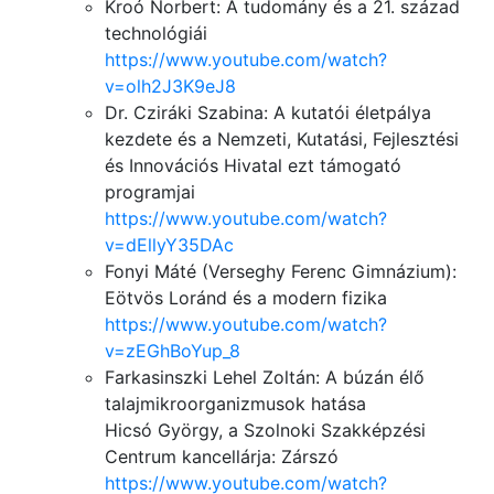
Kroó Norbert: A tudomány és a 21. század
technológiái
https://www.youtube.com/watch?
v=olh2J3K9eJ8
Dr. Cziráki Szabina: A kutatói életpálya
kezdete és a Nemzeti, Kutatási, Fejlesztési
és Innovációs Hivatal ezt támogató
programjai
https://www.youtube.com/watch?
v=dEllyY35DAc
Fonyi Máté (Verseghy Ferenc Gimnázium):
Eötvös Loránd és a modern fizika
https://www.youtube.com/watch?
v=zEGhBoYup_8
Farkasinszki Lehel Zoltán: A búzán élő
talajmikroorganizmusok hatása
Hicsó György, a Szolnoki Szakképzési
Centrum kancellárja: Zárszó
https://www.youtube.com/watch?