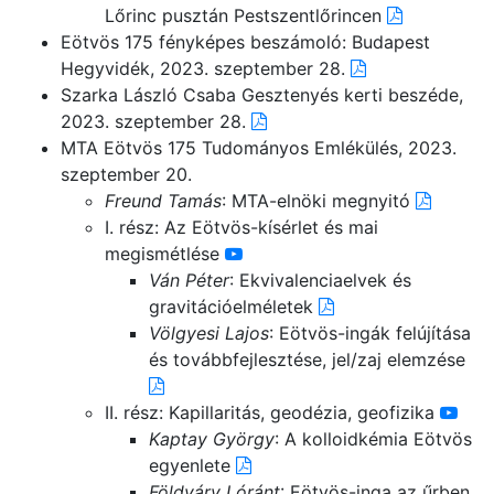
Lőrinc pusztán Pestszentlőrincen
Eötvös 175 fényképes beszámoló: Budapest
Hegyvidék, 2023. szeptember 28.
Szarka László Csaba Gesztenyés kerti beszéde,
2023. szeptember 28.
MTA Eötvös 175 Tudományos Emlékülés, 2023.
szeptember 20.
Freund Tamás
: MTA-elnöki megnyitó
I. rész: Az Eötvös-kísérlet és mai
megismétlése
Ván Péter
: Ekvivalenciaelvek és
gravitációelméletek
Völgyesi Lajos
: Eötvös-ingák felújítása
és továbbfejlesztése, jel/zaj elemzése
II. rész: Kapillaritás, geodézia, geofizika
Kaptay György
: A kolloidkémia Eötvös
egyenlete
Földváry Lóránt
: Eötvös-inga az űrben