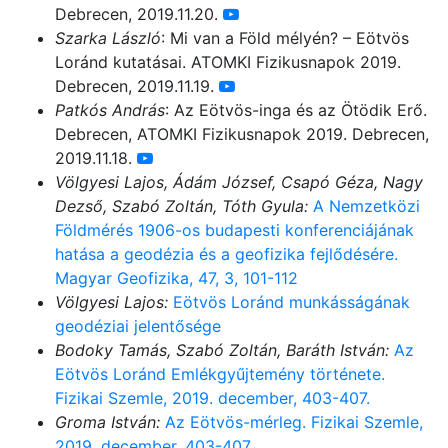
Debrecen, 2019.11.20.
Szarka László
: Mi van a Föld mélyén? – Eötvös
Loránd kutatásai. ATOMKI Fizikusnapok 2019.
Debrecen, 2019.11.19.
Patkós András
: Az Eötvös-inga és az Ötödik Erő.
Debrecen, ATOMKI Fizikusnapok 2019. Debrecen,
2019.11.18.
Völgyesi Lajos, Ádám József, Csapó Géza, Nagy
Dezső, Szabó Zoltán, Tóth Gyula:
A Nemzetközi
Földmérés 1906-os budapesti konferenciájának
hatása a geodézia és a geofizika fejlődésére.
Magyar Geofizika, 47, 3, 101-112
Völgyesi Lajos:
Eötvös Loránd munkásságának
geodéziai jelentősége
Bodoky Tamás, Szabó Zoltán, Baráth István:
Az
Eötvös Loránd Emlékgyűjtemény története.
Fizikai Szemle, 2019. december, 403-407.
Groma István:
Az Eötvös-mérleg. Fizikai Szemle,
2019. december, 403-407.