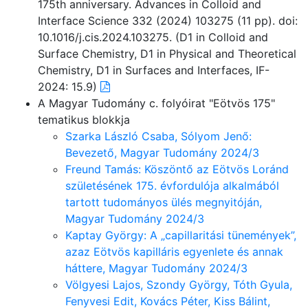
175th anniversary. Advances in Colloid and
Interface Science 332 (2024) 103275 (11 pp). doi:
10.1016/j.cis.2024.103275. (D1 in Colloid and
Surface Chemistry, D1 in Physical and Theoretical
Chemistry, D1 in Surfaces and Interfaces, IF-
2024: 15.9)
A Magyar Tudomány c. folyóirat "Eötvös 175"
tematikus blokkja
Szarka László Csaba, Sólyom Jenő:
Bevezető, Magyar Tudomány 2024/3
Freund Tamás: Köszöntő az Eötvös Loránd
születésének 175. évfordulója alkalmából
tartott tudományos ülés megnyitóján,
Magyar Tudomány 2024/3
Kaptay György: A „capillaritási tünemények”,
azaz Eötvös kapilláris egyenlete és annak
háttere, Magyar Tudomány 2024/3
Völgyesi Lajos, Szondy György, Tóth Gyula,
Fenyvesi Edit, Kovács Péter, Kiss Bálint,