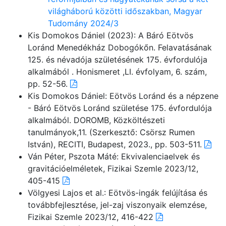
világháború közötti időszakban, Magyar
Tudomány 2024/3
Kis Domokos Dániel (2023): A Báró Eötvös
Loránd Menedékház Dobogókőn. Felavatásának
125. és névadója születésének 175. évfordulója
alkalmából . Honismeret ,LI. évfolyam, 6. szám,
pp. 52-56.
Kis Domokos Dániel: Eötvös Loránd és a népzene
- Báró Eötvös Loránd születése 175. évfordulója
alkalmából. DOROMB, Közköltészeti
tanulmányok,11. (Szerkesztő: Csörsz Rumen
István), RECITI, Budapest, 2023., pp. 503-511.
Ván Péter, Pszota Máté: Ekvivalenciaelvek és
gravitációelméletek, Fizikai Szemle 2023/12,
405-415
Völgyesi Lajos et al.: Eötvös-ingák felújítása és
továbbfejlesztése, jel-zaj viszonyaik elemzése,
Fizikai Szemle 2023/12, 416-422