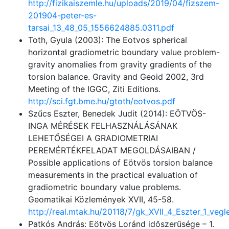
http://fizikaiszemle.hu/uploads/2019/04/fizszem-
201904-peter-es-
tarsai_13_48_05_1556624885.0311.pdf
Toth, Gyula (2003): The Eotvos spherical
horizontal gradiometric boundary value problem-
gravity anomalies from gravity gradients of the
torsion balance. Gravity and Geoid 2002, 3rd
Meeting of the IGGC, Ziti Editions.
http://sci.fgt.bme.hu/gtoth/eotvos.pdf
Szűcs Eszter, Benedek Judit (2014): EÖTVÖS-
INGA MÉRÉSEK FELHASZNÁLÁSÁNAK
LEHETŐSÉGEI A GRADIOMETRIAI
PEREMÉRTÉKFELADAT MEGOLDÁSAIBAN /
Possible applications of Eötvös torsion balance
measurements in the practical evaluation of
gradiometric boundary value problems.
Geomatikai Közlemények XVII, 45-58.
http://real.mtak.hu/20118/7/gk_XVII_4_Eszter_1_vegl
Patkós András: Eötvös Loránd időszerűsége – 1.