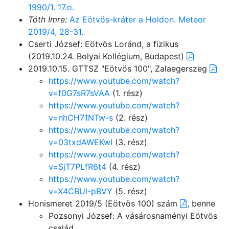
1990/1. 17.o.
Tóth Imre:
Az Eötvös-kráter a Holdon. Meteor
2019/4, 28-31.
Cserti József: Eötvös Loránd, a fizikus
(2019.10.24. Bolyai Kollégium, Budapest)
2019.10.15. GTTSZ "Eötvös 100", Zalaegerszeg
https://www.youtube.com/watch?
v=f0G7sR7sVAA
(1. rész)
https://www.youtube.com/watch?
v=nhCH71NTw-s
(2. rész)
https://www.youtube.com/watch?
v=03txdAWEKwI
(3. rész)
https://www.youtube.com/watch?
v=SjT7PLfR6t4
(4. rész)
https://www.youtube.com/watch?
v=X4CBUl-pBVY
(5. rész)
Honismeret 2019/5 (Eötvös 100) szám
, benne
Pozsonyi József: A vásárosnaményi Eötvös
család