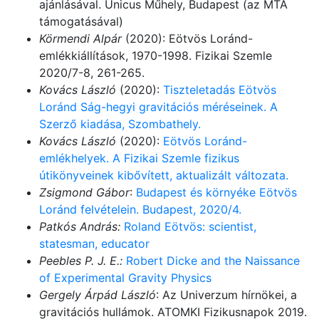
ajánlásával. Unicus Műhely, Budapest (az MTA
támogatásával)
Körmendi Alpár
(2020): Eötvös Loránd-
emlékkiállítások, 1970-1998. Fizikai Szemle
2020/7-8, 261-265.
Kovács László
(2020):
Tiszteletadás Eötvös
Loránd Ság-hegyi gravitációs méréseinek. A
Szerző kiadása, Szombathely.
Kovács László
(2020):
Eötvös Loránd-
emlékhelyek. A Fizikai Szemle fizikus
útikönyveinek kibővített, aktualizált változata.
Zsigmond Gábor
:
Budapest és környéke Eötvös
Loránd felvételein. Budapest, 2020/4.
Patkós András:
Roland Eötvös: scientist,
statesman, educator
Peebles P. J. E.:
Robert Dicke and the Naissance
of Experimental Gravity Physics
Gergely Árpád László
: Az Univerzum hírnökei, a
gravitációs hullámok. ATOMKI Fizikusnapok 2019.