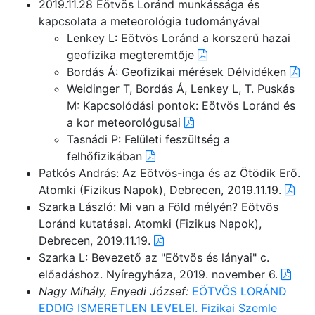
2019.11.28 Eötvös Loránd munkássága és
kapcsolata a meteorológia tudományával
Lenkey L: Eötvös Loránd a korszerű hazai
geofizika megteremtője
Bordás Á: Geofizikai mérések Délvidéken
Weidinger T, Bordás Á, Lenkey L, T. Puskás
M: Kapcsolódási pontok: Eötvös Loránd és
a kor meteorológusai
Tasnádi P: Felületi feszültség a
felhőfizikában
Patkós András: Az Eötvös-inga és az Ötödik Erő.
Atomki (Fizikus Napok), Debrecen, 2019.11.19.
Szarka László: Mi van a Föld mélyén? Eötvös
Loránd kutatásai. Atomki (Fizikus Napok),
Debrecen, 2019.11.19.
Szarka L: Bevezető az "Eötvös és lányai" c.
előadáshoz. Nyíregyháza, 2019. november 6.
Nagy Mihály, Enyedi József:
EÖTVÖS LORÁND
EDDIG ISMERETLEN LEVELEI. Fizikai Szemle