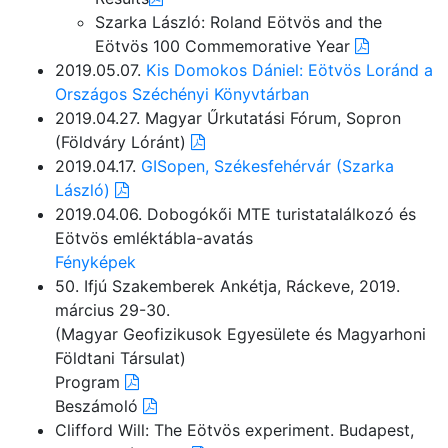
Szarka László: Roland Eötvös and the
Eötvös 100 Commemorative Year
2019.05.07.
Kis Domokos Dániel: Eötvös Loránd a
Országos Széchényi Könyvtárban
2019.04.27. Magyar Űrkutatási Fórum, Sopron
(Földváry Lóránt)
2019.04.17.
GISopen, Székesfehérvár (Szarka
László)
2019.04.06. Dobogókői MTE turistatalálkozó és
Eötvös emléktábla-avatás
Fényképek
50. Ifjú Szakemberek Ankétja, Ráckeve, 2019.
március 29-30.
(Magyar Geofizikusok Egyesülete és Magyarhoni
Földtani Társulat)
Program
Beszámoló
Clifford Will: The Eötvös experiment. Budapest,