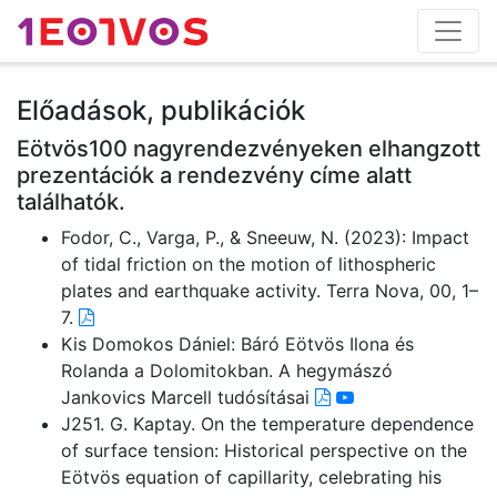
Előadások, publikációk
Eötvös100 nagyrendezvényeken elhangzott
prezentációk a rendezvény címe alatt
találhatók.
Fodor, C., Varga, P., & Sneeuw, N. (2023): Impact
of tidal friction on the motion of lithospheric
plates and earthquake activity. Terra Nova, 00, 1–
7.
Kis Domokos Dániel: Báró Eötvös Ilona és
Rolanda a Dolomitokban. A hegymászó
Jankovics Marcell tudósításai
J251. G. Kaptay. On the temperature dependence
of surface tension: Historical perspective on the
Eötvös equation of capillarity, celebrating his