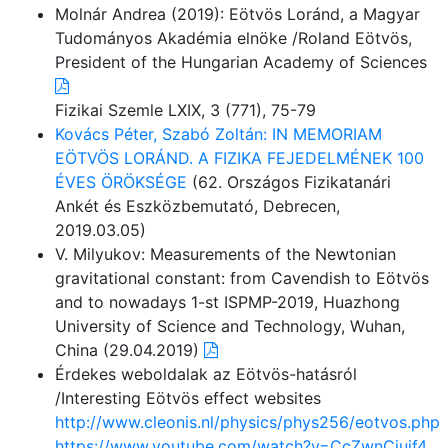
Molnár Andrea (2019): Eötvös Loránd, a Magyar
Tudományos Akadémia elnöke /Roland Eötvös,
President of the Hungarian Academy of Sciences
Fizikai Szemle LXIX, 3 (771), 75-79
Kovács Péter, Szabó Zoltán: IN MEMORIAM
EÖTVÖS LORÁND. A FIZIKA FEJEDELMÉNEK 100
ÉVES ÖRÖKSÉGE
(62. Országos Fizikatanári
Ankét és Eszközbemutató, Debrecen,
2019.03.05)
V. Milyukov: Measurements of the Newtonian
gravitational constant: from Cavendish to Eötvös
and to nowadays 1-st ISPMP-2019, Huazhong
University of Science and Technology, Wuhan,
China (29.04.2019)
Érdekes weboldalak az Eötvös-hatásról
/Interesting Eötvös effect websites
http://www.cleonis.nl/physics/phys256/eotvos.php
https://www.youtube.com/watch?v=CcZwnCiuif4