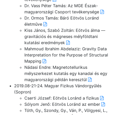
Dr. Vass Péter Tamás: Az MGE Észak-
magyarországi Csoport tevékenysége
Dr. Ormos Tamás: Báró Eötvös Loránd
életműve
Kiss János, Szabó Zoltán: Eötvös álma —
gravitációs és mágneses mélyföldtani
kutatási eredmények
Mahmoud Ibrahim Abdelaziz: Gravity Data
Interpretation for the Purpose of Structural
Mapping
Nádasi Endre: Magnetotellurikus
mélyszerkezet kutatás egy kanadai és egy
magyarországi példán keresztül
2019.08-21-24. Magyar Fizikus Vándorgyűlés
(Sopron)
Cserti József: Eötvös Loránd a fizikus
Sólyom Jenő: Eötvös Loránd az ember
Tóth, Gy., Szondy, Gy., Ván, P., Völgyesi, L.,