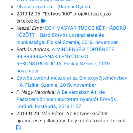
Olvasás közben… (Radnai Gyula)
2019.12.05. "Eötvös 100" projektösszegző
értekezlet
Keszei Ernő:
EGY MAGYAR TUDÓS KÉT HÁBORÚ
KÖZÖTT – Báró Eötvös Loránd élete és
munkássága. Fizikai Szemle, 2019. november
Patkós András:
A MINDENSÉG TÖRTÉNETE
99,99999%-ÁNAK LENYŰGÖZŐ
REKONSTRUKCIÓJA. Fizikai Szemle, 2019.
november
Eötvös Loránd műszerei az Emlékgyűjteményben
- 6. Fizikai Szemle, 2019. november
F. Nagy Veronika:
A Belvárosban élt, de
Pestszentlőrincen építtetett nyaralót Eötvös
Loránd. PestBuda, 2019.11.27.
2019.11.29. Ván Péter: Az Eötvös-kísérlet
újramérése: pillanatnyi helyzet és további tervek