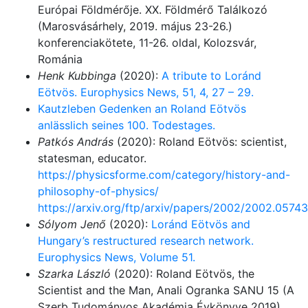
Európai Földmérője. XX. Földmérő Találkozó
(Marosvásárhely, 2019. május 23-26.)
konferenciakötete, 11-26. oldal, Kolozsvár,
Románia
Henk Kubbinga
(2020):
A tribute to Loránd
Eötvös. Europhysics News, 51, 4, 27 – 29.
Kautzleben Gedenken an Roland Eötvös
anlässlich seines 100. Todestages.
Patkós András
(2020): Roland Eötvös: scientist,
statesman, educator.
https://physicsforme.com/category/history-and-
philosophy-of-physics/
https://arxiv.org/ftp/arxiv/papers/2002/2002.05743
Sólyom Jenő
(2020):
Loránd Eötvös and
Hungary’s restructured research network.
Europhysics News, Volume 51.
Szarka László
(2020): Roland Eötvös, the
Scientist and the Man, Anali Ogranka SANU 15 (A
Szerb Tudományos Akadémia Évkönyve 2019),