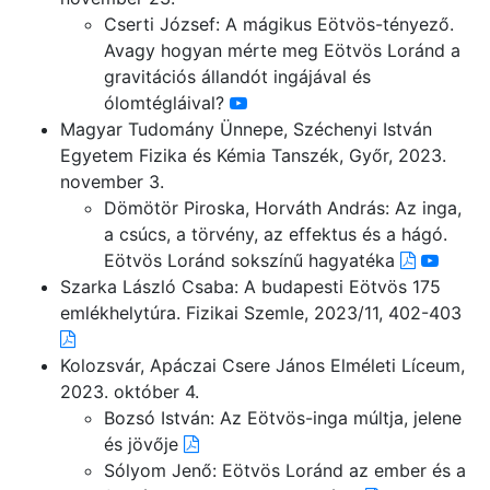
Cserti József: A mágikus Eötvös-tényező.
Avagy hogyan mérte meg Eötvös Loránd a
gravitációs állandót ingájával és
ólomtégláival?
Magyar Tudomány Ünnepe, Széchenyi István
Egyetem Fizika és Kémia Tanszék, Győr, 2023.
november 3.
Dömötör Piroska, Horváth András: Az inga,
a csúcs, a törvény, az effektus és a hágó.
Eötvös Loránd sokszínű hagyatéka
Szarka László Csaba: A budapesti Eötvös 175
emlékhelytúra. Fizikai Szemle, 2023/11, 402-403
Kolozsvár, Apáczai Csere János Elméleti Líceum,
2023. október 4.
Bozsó István: Az Eötvös-inga múltja, jelene
és jövője
Sólyom Jenő: Eötvös Loránd az ember és a