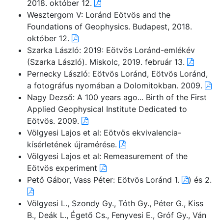
2018. október 12.
Wesztergom V: Loránd Eötvös and the
Foundations of Geophysics. Budapest, 2018.
október 12.
Szarka László: 2019: Eötvös Loránd-emlékév
(Szarka László). Miskolc, 2019. február 13.
Pernecky László: Eötvös Loránd, Eötvös Loránd,
a fotográfus nyomában a Dolomitokban. 2009.
Nagy Dezső: A 100 years ago... Birth of the First
Applied Geophysical Institute Dedicated to
Eötvös. 2009.
Völgyesi Lajos et al: Eötvös ekvivalencia-
kísérletének újramérése.
Völgyesi Lajos et al: Remeasurement of the
Eötvös experiment
Pető Gábor, Vass Péter: Eötvös Loránd 1.
) és 2.
Völgyesi L., Szondy Gy., Tóth Gy., Péter G., Kiss
B., Deák L., Égető Cs., Fenyvesi E., Gróf Gy., Ván