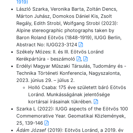
1919)
László Szarka, Veronika Barta, Zoltán Dencs,
Márton Juhász, Domokos Dániel Kis, Zsolt
Regály, Edith Strobl, Wolfgang Strobl (2023):
Alpine stereographic photographs taken by
Baron Roland Eötvös (1848-1919), IUGG Berlin,
Abstract No: IUGG23-3124
Székely Mózes: II. és III. Eötvös Loránd
Kerékpártúra - beszámoló
,
Erdélyi Magyar Műszaki Társulás, Tudomány és -
Technika Történeti Konferencia, Nagyszalonta,
2023. június 29. – július 2.
Holló Csaba: 175 éve született báró Eötvös
Loránd. Munkásságának jelentősége
kortársai írásainak tükrében.
Szarka L (2022): IUGG aspects of the Eötvös 100
Commemorative Year. Geomatikai Közlemények,
25, 139-146
Ádám József
(2019): Eötvös Loránd, a 2019. év