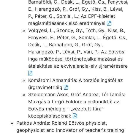
Barnaföldi, G., Deák, L., Égető, Cs., Fenyvesi,
E., Harangozó, P., Gróf, Gy., Kiss, B., Lévai,
P., Péter, G., Somlai, L.: Az EPF-kísérlet
megismétlésének első eredményei
Völgyesi, L., Szondy, Gy., Tóth, Gy., Kiss, B.,
Fenyvesi, E., Péter, G., Somlai, L., Égető, Cs.,
Deák, L., Barnaföldi, G., Gróf, Gy.,
Harangozó, P., Lévai, P., Ván, P.: Az Eötvös-
inga működése, története,alkalmazásai és
átalakítása az ekvivalencia-elv újramérésére
Komáromi Annamária: A torziós ingától az
űrgravimetriáig
Szeidemann Ákos, Gróf Andrea, Tél Tamás:
Mozgás a forgó Földön: a ciklonoktól az
Eötvös-mérlegig – „vezetett túra”
középiskolásoknak
Patkós András: Roland Eötvös physicist,
geophysicist and innovator of teacher's training