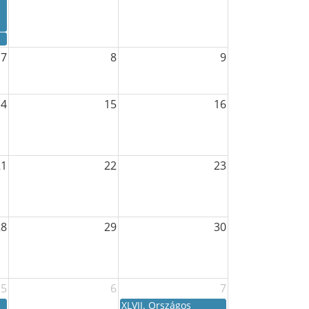
7
8
9
14
15
16
21
22
23
28
29
30
5
6
7
XLVII. Országos