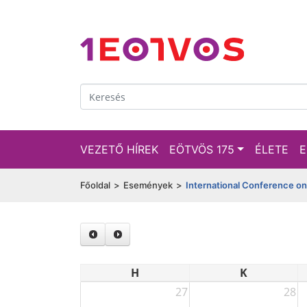
VEZETŐ HÍREK
EÖTVÖS 175
ÉLETE
E
Főoldal
>
Események
>
International Conference o
H
K
27
28