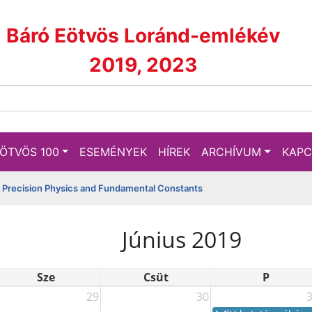
Báró Eötvös Loránd-emlékév
2019, 2023
ÖTVÖS 100
ESEMÉNYEK
HÍREK
ARCHÍVUM
KAPC
n Precision Physics and Fundamental Constants
Június 2019
Sze
Csüt
P
29
30