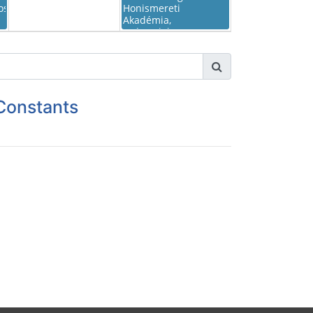
os
Honismereti
Akadémia,
Nyíregyháza,
2017.07.07-12.
Constants