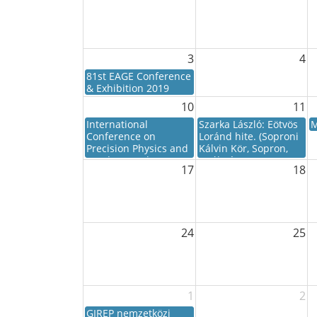
3
4
81st EAGE Conference
& Exhibition 2019
10
11
International
Szarka László: Eötvös
M
Conference on
Loránd hite. (Soproni
Precision Physics and
Kálvin Kör, Sopron,
Fundamental
Deák tér 2., 18:00)
17
18
Constants
24
25
1
2
GIREP nemzetközi