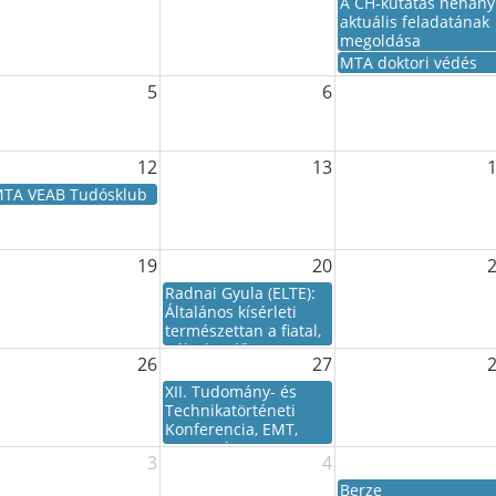
A CH-kutatás néhány
aktuális feladatának
megoldása
MTA doktori védés
5
6
12
13
TA VEAB Tudósklub
19
20
Radnai Gyula (ELTE):
Általános kísérleti
természettan a fiatal,
pályakezdő Eötvös
26
27
Loránd előadásában
XII. Tudomány- és
Technikatörténeti
Konferencia, EMT,
Temesvár
3
4
Berze