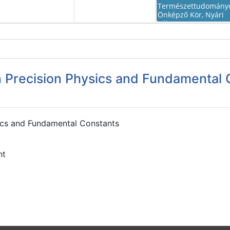
Természettudomány
Önképző Kör, Nyári
Tábor
n Precision Physics and Fundamental 
sics and Fundamental Constants
nt