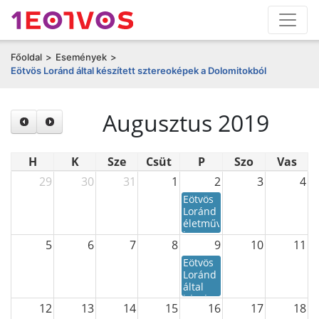
Főoldal
>
Események
>
Eötvös Loránd által készített sztereoképek a Dolomitokból
Augusztus 2019
H
K
Sze
Csüt
P
Szo
Vas
29
30
31
1
2
3
4
Eötvös
Loránd
életművének
bemutatása
5
6
7
8
9
10
11
a
Nemzetközi
Eötvös
Csillagászati
Loránd
Diákolimpián
által
készített
12
13
14
15
16
17
18
sztereoképek