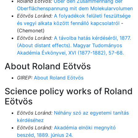
Roland Eötvös:
Über den Zusammenhang der
Oberflächenspannung mit dem Molekularvolumen
Eötvös Loránd:
A folyadékok felületi feszültsége
és vegyi alkata között fennálló kapcsolatról
-
(Chemonet)
Eötvös Loránd:
A távolba hatás kérdéséről, 1877.
(About distant effects). Magyar Tudományos
Akadémia Évkönyvei, XVI (1877-1882), 57-68.
About Roland Eötvös
GIREP:
About Roland Eötvös
Science policy works of Roland
Eötvös
Eötvös Loránd:
Néhány szó az egyetemi tanítás
kérdéséhez
Eötvös Loránd:
Akadémia elnöki megnyitó
beszéd, 1889. június 24.