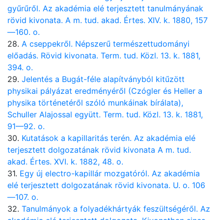
gyűrűről. Az akadémia elé terjesztett tanulmányának
rövid kivonata. A m. tud. akad. Értes. XIV. k. 1880, 157
—160. o.
28.
A cseppekről. Népszerű természettudományi
előadás. Rövid kivonata. Term. tud. Közl. 13. k. 1881,
394. o.
29.
Jelentés a Bugát-féle alapítványból kitűzött
physikai pályázat eredményéről (Czógler és Heller a
physika történetéről szóló munkáinak bírálata),
Schuller Alajossal együtt. Term. tud. Közl. 13. k. 1881,
91—92. o.
30.
Kutatások a kapillaritás terén. Az akadémia elé
terjesztett dolgozatának rövid kivonata A m. tud.
akad. Értes. XVI. k. 1882, 48. o.
31.
Egy új electro-kapillár mozgatóról. Az akadémia
elé terjesztett dolgozatának rövid kivonata. U. o. 106
—107. o.
32.
Tanulmányok a folyadékhártyák feszültségéről. Az