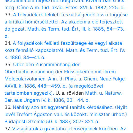
akadémia elé terjesztett dolgozata. Kivonatban sincs
meg. Címe A m. tud. akad. Értes. XVI. k. 1882, 225. o.
33.
A folyadékok felületi feszültségének összefüggése
a kritikai hőmérséklettel. Az akadémia elé terjesztett
dolgozat. Math. és Term. tud. Ért, III. k. 1885, 54—73.
o.
34.
A folyadékok felületi feszültsége és vegyi alkata
közt fennálló kapcsolatról. Math. és Term. tud. Ért. IV.
k. 1886, 34—41. o.
35.
Über den Zusammenhang der
Oberflächenspannung der Flüssigkeiten mit ihrem
Molecularvolumen. Ann. d. Phys. u. Chem. Neue Folge
XXVII. k. 1886, 448—459. o. (a megelőzővel
tartalomban egyezik).
U. a. röviden
Math. u. Naturw.
Ber. aus Ungarn IV. k. 1886, 33—44. o.
36.
Néhány szó az egyetemi tanítás kérdéséhez. (Nyílt
levél Trefort Ágoston vall. és közokt. miniszter úrhoz.)
Budapesti Szemle 50. k. 1887, 307- 321. o.
37.
Vizsgálatok a gravitatio jelenségeinek körében. Az