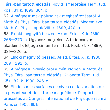
Társ.-ban tartott előadás. Rövid ismertetése Term. tud.
Közl. 31. k. 1899, 304. o.
62.
A mágnesrudak pólusainak meghatározásáról. A
Math. és Phys. Társ.-ban tartott előadás. Megemlítve
Math. és Phys. Lapok VIII. k. 1899, 420. o.
63.
Elnöki megnyitó beszéd. Akad. Értes. X. k. 1899,
265—270. o.
Ugyanez megjelent A tudományos
akadémiák létjoga címen Term. tud. Közl. 31. k. 1899,
321—326. o.
64.
Elnöki megnyitó beszéd. Akad. Értes. XI. k. 1900.
289—292. o.
65.
A mágnesi inklinációról a múlt időben. A Math. és
Phys. Társ.-ban tartott előadás. Kivonata Term. tud.
Közl. 82. k. 1900, 246. o.
66.
Étude sur les surfaces de niveau et la variation de
la pesanteur et de la force magnétique. Rapports
présentés au Congrés International de Physique réuni á
Paris en 1900. III. k.