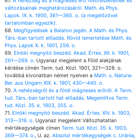
67.
A nehézség és a mágneses erő nivófelületeinek és
változásainak meghatározásáról. Math. és Phys.
Lapok. IX. k. 1900, 361—385. o. (a megelőzővel
tartalomban egyezik).
68.
Megfigyelések a Balaton jegén. A Math. és Phys.
Társ.-ban tartott előadás. Rövid ismertetése Math. és
Phys. Lapok X. k. 1901, 256. o.
69.
Elnöki megnyitó beszéd. Akad. Értes. XII. k. 1901,
261—269. o.
Ugyanaz megjelent a Föld alakjának
kérdése címén Term. tud. Közl. 1901, 321—328. o.
továbbá kivonatban német nyelven a
Math. u. Naturw.
Ber. aus Ungarn XIX. k. 1901, 430—440. o.
70.
A nehézségről és a földi mágneses erőről. A Term.
tud. Társ.-ban tartott hat előadás. Megemlítve Term.
tud. Közl. 35. k. 1903, 355. o.
71.
Elnöki megnyitó beszéd. Akad. Értes. XIV. k. 1903,
313—319. o.
Ugyanaz megjelent Változhatatlan
mértékegységek címen
Term. tud. Közl. 35. k. 1903,
369—374. o.
, U. az.
Absolut mértékegységek c. Uránia,