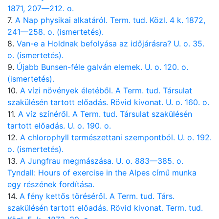
1871, 207—212. o.
7.
A Nap physikai alkatáról. Term. tud. Közl. 4 k. 1872,
241—258. o. (ismertetés).
8.
Van-e a Holdnak befolyása az időjárásra? U. o. 35.
o. (ismertetés).
9.
Újabb Bunsen-féle galván elemek. U. o. 120. o.
(ismertetés).
10.
A vízi növények életéből. A Term. tud. Társulat
szakülésén tartott előadás. Rövid kivonat. U. o. 160. o.
11.
A víz színéről. A Term. tud. Társulat szakülésén
tartott előadás. U. o. 190. o.
12.
A chlorophyll természettani szempontból. U. o. 192.
o. (ismertetés).
13.
A Jungfrau megmászása. U. o. 883—385. o.
Tyndall: Hours of exercise in the Alpes című munka
egy részének fordítása.
14.
A fény kettős töréséről. A Term. tud. Társ.
szakülésén tartott előadás. Rövid kivonat. Term. tud.