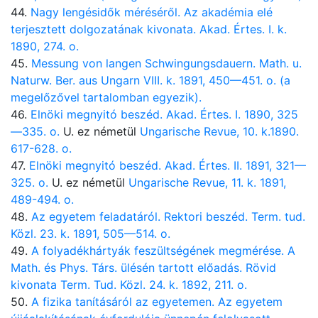
44.
Nagy lengésidők méréséről. Az akadémia elé
terjesztett dolgozatának kivonata. Akad. Értes. I. k.
1890, 274. o.
45.
Messung von langen Schwingungsdauern. Math. u.
Naturw. Ber. aus Ungarn VIII. k. 1891, 450—451. o. (a
megelőzővel tartalomban egyezik).
46.
Elnöki megnyitó beszéd. Akad. Értes. I. 1890, 325
—335. o.
U. ez németül
Ungarische Revue, 10. k.1890.
617-628. o.
47.
Elnöki megnyitó beszéd. Akad. Értes. II. 1891, 321—
325. o.
U. ez németül
Ungarische Revue, 11. k. 1891,
489-494. o.
48.
Az egyetem feladatáról. Rektori beszéd. Term. tud.
Közl. 23. k. 1891, 505—514. o.
49.
A folyadékhártyák feszültségének megmérése. A
Math. és Phys. Társ. ülésén tartott előadás. Rövid
kivonata Term. Tud. Közl. 24. k. 1892, 211. o.
50.
A fizika tanításáról az egyetemen. Az egyetem