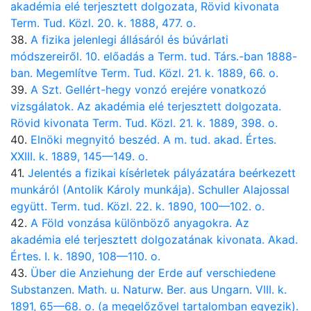
akadémia elé terjesztett dolgozata, Rövid kivonata
Term. Tud. Közl. 20. k. 1888, 477. o.
38.
A fizika jelenlegi állásáról és búvárlati
módszereiről. 10. előadás a Term. tud. Társ.-ban 1888-
ban. Megemlítve Term. Tud. Közl. 21. k. 1889, 66. o.
39.
A Szt. Gellért-hegy vonzó erejére vonatkozó
vizsgálatok. Az akadémia elé terjesztett dolgozata.
Rövid kivonata Term. Tud. Közl. 21. k. 1889, 398. o.
40.
Elnöki megnyitó beszéd. A m. tud. akad. Értes.
XXIII. k. 1889, 145—149. o.
41.
Jelentés a fizikai kísérletek pályázatára beérkezett
munkáról (Antolik Károly munkája). Schuller Alajossal
együtt. Term. tud. Közl. 22. k. 1890, 100—102. o.
42.
A Föld vonzása különböző anyagokra. Az
akadémia elé terjesztett dolgozatának kivonata. Akad.
Értes. I. k. 1890, 108—110. o.
43.
Über die Anziehung der Erde auf verschiedene
Substanzen. Math. u. Naturw. Ber. aus Ungarn. VIII. k.
1891, 65—68. o. (a megelőzővel tartalomban egyezik).