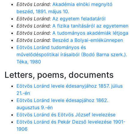
Eötvös Loránd:
Akadémia elnöki megnyitó
beszéd, 1891. május 10.
Eötvös Loránd:
Az egyetem feladatáról
Eötvös Loránd:
A fizika tanításáról az egyetemen
Eötvös Loránd:
A tudományos akadémiák létjoga
Eötvös Loránd:
Beszéd a Bolyai-emlékünnepen
Eötvös Loránd tudományos és
művelődéspolitikai írásaiból (Bodó Barna szerk.).
Téka, 1980
Letters, poems, documents
Eötvös Loránd levele édesanyjához 1857. július
21.-én
Eötvös Loránd levele édesapjához 1862.
augusztus 9.-én
Eötvös Loránd és Eötvös József levelezése
Eötvös Loránd és Pekár Dezső levelezése 1901-
1906