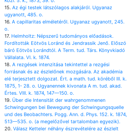
Közl. 5. k., 1873, 39. o.
15.
Az égi testek látszólagos alakjáról. Ugyanaz
ugyanott, 485. o.
16.
A capillaritas elméletéről. Ugyanaz ugyanott, 245.
o.
17.
Helmholtz: Népszerű tudományos előadások.
Fordították Eötvös Loránd és Jendrassik Jenő. Előszó
báró Eötvös Lorándtól. A Term. tud. Társ. Könyvkiadó
Vállalata. VI. k. 1874.
18.
A rezgések intenzitása tekintettel a rezgési
forrásnak és az észlelőnek mozgására. Az akadémia
elé terjesztett dolgozat. Ért. a math. tud. köréből III. k.
1875, 1- 28. o. Ugyanennek kivonata A m. tud. akad.
Értes. VIII. k. 1874, 147—150. o.
19.
Über die Intensität der wahrgenommenen
Schwingungen bei Bewegung der Schwingungsquelle
und des Beobachters. Pogg. Ann. d. Phys. 152. k. 1874,
513—535. o. (a megelőzővel tartalomban egyezik).
20.
Válasz Ketteler néhány észrevételére az észlelt