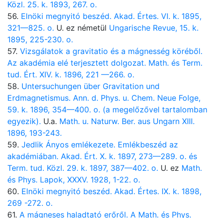
Közl. 25. k. 1893, 267. o.
56.
Elnöki megnyitó beszéd. Akad. Értes. VI. k. 1895,
321—825. o.
U. ez németül
Ungarische Revue, 15. k.
1895, 225-230. o.
57.
Vizsgálatok a gravitatio és a mágnesség köréből.
Az akadémia elé terjesztett dolgozat. Math. és Term.
tud. Ért. XIV. k. 1896, 221 —266. o.
58.
Untersuchungen über Gravitation und
Erdmagnetismus. Ann. d. Phys. u. Chem. Neue Folge,
59. k. 1896, 354—400. o. (a megelőzővel tartalomban
egyezik).
U.a.
Math. u. Naturw. Ber. aus Ungarn XIII.
1896, 193-243.
59.
Jedlik Ányos emlékezete. Emlékbeszéd az
akadémiában. Akad. Ért. X. k. 1897, 273—289. o. és
Term. tud. Közl. 29. k. 1897, 387—402. o.
U. ez
Math.
és Phys. Lapok, XXXV. 1928, 1-22. o.
60.
Elnöki megnyitó beszéd. Akad. Értes. IX. k. 1898,
269 -272. o.
61.
A mágneses haladtató erőről. A Math. és Phys.