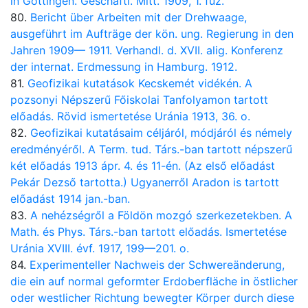
in Göttingen. Geschäftl. Mitt. 1909, 1. füz.
80.
Bericht über Arbeiten mit der Drehwaage,
ausgeführt im Aufträge der kön. ung. Regierung in den
Jahren 1909— 1911. Verhandl. d. XVII. alig. Konferenz
der internat. Erdmessung in Hamburg. 1912.
81.
Geofizikai kutatások Kecskemét vidékén. A
pozsonyi Népszerű Főiskolai Tanfolyamon tartott
előadás. Rövid ismertetése Uránia 1913, 36. o.
82.
Geofizikai kutatásaim céljáról, módjáról és némely
eredményéről. A Term. tud. Társ.-ban tartott népszerű
két előadás 1913 ápr. 4. és 11-én. (Az első előadást
Pekár Dezső tartotta.) Ugyanerről Aradon is tartott
előadást 1914 jan.-ban.
83.
A nehézségről a Földön mozgó szerkezetekben. A
Math. és Phys. Társ.-ban tartott előadás. Ismertetése
Uránia XVIII. évf. 1917, 199—201. o.
84.
Experimenteller Nachweis der Schwereänderung,
die ein auf normal geformter Erdoberfläche in östlicher
oder westlicher Richtung bewegter Körper durch diese