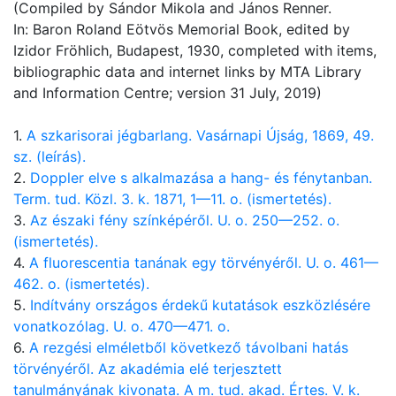
(Compiled by Sándor Mikola and János Renner.
In: Baron Roland Eötvös Memorial Book, edited by
Izidor Fröhlich, Budapest, 1930, completed with items,
bibliographic data and internet links by MTA Library
and Information Centre; version 31 July, 2019)
1.
A szkarisorai jégbarlang. Vasárnapi Újság, 1869, 49.
sz. (leírás).
2.
Doppler elve s alkalmazása a hang- és fénytanban.
Term. tud. Közl. 3. k. 1871, 1—11. o. (ismertetés).
3.
Az északi fény színképéről. U. o. 250—252. o.
(ismertetés).
4.
A fluorescentia tanának egy törvényéről. U. o. 461—
462. o. (ismertetés).
5.
Indítvány országos érdekű kutatások eszközlésére
vonatkozólag. U. o. 470—471. o.
6.
A rezgési elméletből következő távolbani hatás
törvényéről. Az akadémia elé terjesztett
tanulmányának kivonata. A m. tud. akad. Értes. V. k.