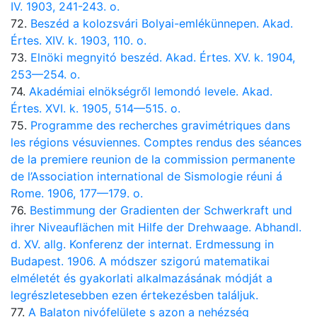
IV. 1903, 241-243. o.
72.
Beszéd a kolozsvári Bolyai-emlékünnepen. Akad.
Értes. XIV. k. 1903, 110. o.
73.
Elnöki megnyitó beszéd. Akad. Értes. XV. k. 1904,
253—254. o.
74.
Akadémiai elnökségről lemondó levele. Akad.
Értes. XVI. k. 1905, 514—515. o.
75.
Programme des recherches gravimétriques dans
les régions vésuviennes. Comptes rendus des séances
de la premiere reunion de la commission permanente
de l’Association international de Sismologie réuni á
Rome. 1906, 177—179. o.
76.
Bestimmung der Gradienten der Schwerkraft und
ihrer Niveauflächen mit Hilfe der Drehwaage. Abhandl.
d. XV. allg. Konferenz der internat. Erdmessung in
Budapest. 1906. A módszer szigorú matematikai
elméletét és gyakorlati alkalmazásának módját a
legrészletesebben ezen értekezésben találjuk.
77.
A Balaton nivófelülete s azon a nehézség