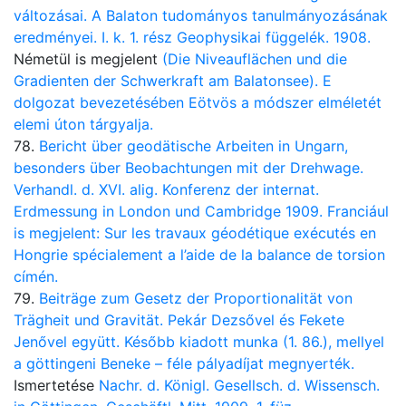
változásai. A Balaton tudományos tanulmányozásának
eredményei. I. k. 1. rész Geophysikai függelék. 1908.
Németül is megjelent
(Die Niveauflächen und die
Gradienten der Schwerkraft am Balatonsee). E
dolgozat bevezetésében Eötvös a módszer elméletét
elemi úton tárgyalja.
78.
Bericht über geodätische Arbeiten in Ungarn,
besonders über Beobachtungen mit der Drehwage.
Verhandl. d. XVI. alig. Konferenz der internat.
Erdmessung in London und Cambridge 1909. Franciául
is megjelent: Sur les travaux géodétique exécutés en
Hongrie spécialement a l’aide de la balance de torsion
címén.
79.
Beiträge zum Gesetz der Proportionalität von
Trägheit und Gravität. Pekár Dezsővel és Fekete
Jenővel együtt. Később kiadott munka (1. 86.), mellyel
a göttingeni Beneke – féle pályadíjat megnyerték.
Ismertetése
Nachr. d. Königl. Gesellsch. d. Wissensch.