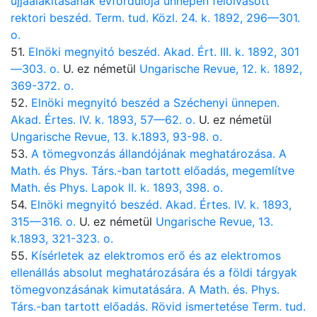
újjáalakításának évfordulója ünnepén felolvasott
rektori beszéd. Term. tud. Közl. 24. k. 1892, 296—301.
o.
51.
Elnöki megnyitó beszéd. Akad. Ért. III. k. 1892, 301
—303. o.
U. ez németül
Ungarische Revue, 12. k. 1892,
369-372. o.
52.
Elnöki megnyitó beszéd a Széchenyi ünnepen.
Akad. Értes. IV. k. 1893, 57—62. o.
U. ez németül
Ungarische Revue, 13. k.1893, 93-98. o.
53.
A tömegvonzás állandójának meghatározása. A
Math. és Phys. Társ.-ban tartott előadás, megemlítve
Math. és Phys. Lapok II. k. 1893, 398. o.
54.
Elnöki megnyitó beszéd. Akad. Értes. IV. k. 1893,
315—316. o.
U. ez németül
Ungarische Revue, 13.
k.1893, 321-323. o.
55.
Kísérletek az elektromos erő és az elektromos
ellenállás absolut meghatározására és a földi tárgyak
tömegvonzásának kimutatására. A Math. és. Phys.
Társ.-ban tartott előadás. Rövid ismertetése Term. tud.