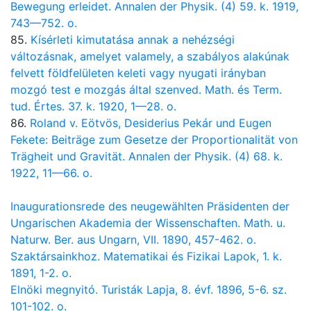
Bewegung erleidet. Annalen der Physik. (4) 59. k. 1919,
743—752. o.
85.
Kísérleti kimutatása annak a nehézségi
változásnak, amelyet valamely, a szabályos alakúnak
felvett földfelületen keleti vagy nyugati irányban
mozgó test e mozgás által szenved. Math. és Term.
tud. Értes. 37. k. 1920, 1—28. o.
86.
Roland v. Eötvös, Desiderius Pekár und Eugen
Fekete: Beiträge zum Gesetze der Proportionalität von
Trägheit und Gravität. Annalen der Physik. (4) 68. k.
1922, 11—66. o.
Inaugurationsrede des neugewählten Präsidenten der
Ungarischen Akademia der Wissenschaften. Math. u.
Naturw. Ber. aus Ungarn, VII. 1890, 457-462. o.
Szaktársainkhoz. Matematikai és Fizikai Lapok, 1. k.
1891, 1-2. o.
Elnöki megnyitó. Turisták Lapja, 8. évf. 1896, 5-6. sz.
101-102. o.