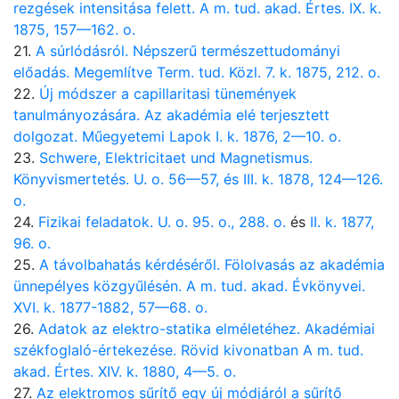
rezgések intensitása felett. A m. tud. akad. Értes. IX. k.
1875, 157—162. o.
21.
A súrlódásról. Népszerű természettudományi
előadás. Megemlítve Term. tud. Közl. 7. k. 1875, 212. o.
22.
Új módszer a capillaritasi tünemények
tanulmányozására. Az akadémia elé terjesztett
dolgozat. Műegyetemi Lapok I. k. 1876, 2—10. o.
23.
Schwere, Elektricitaet und Magnetismus.
Könyvismertetés. U. o. 56—57, és III. k. 1878, 124—126.
o.
24.
Fizikai feladatok. U. o. 95. o., 288. o.
és
II. k. 1877,
96. o.
25.
A távolbahatás kérdéséről. Fölolvasás az akadémia
ünnepélyes közgyűlésén. A m. tud. akad. Évkönyvei.
XVI. k. 1877-1882, 57—68. o.
26.
Adatok az elektro-statika elméletéhez. Akadémiai
székfoglaló-értekezése. Rövid kivonatban A m. tud.
akad. Értes. XIV. k. 1880, 4—5. o.
27.
Az elektromos sűrítő egy új módjáról a sűrítő