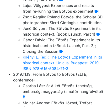
Lajos Völgyesi: Experiences and results
from re-running the Eötvös experiment
Zsolt Regály: Roland Eötvös, the Scholar 3D
photographer; Sierd Clotingh's contribution
Jenő Sólyom: The Eötvös Experiment in its
historical context. (Book Launch, Part 1)
Gábor Dávid: The Eötvös Experiment in its
historical context.(Book Launch, Part 2);
Closing the Session
Kilényi É. (ed): The Eötvös Experiment in its
historical context. Unicus, Budapest, 2019,
ISBN 978-615-5084-71-3
2019.11.19. From Eötvös to Eötvös (ELTE,
conference)
Csorba László: A két Eötvös-tehetség,
emberség, magyarság (amatőr hangfelvétel)
Molnár Andrea: Eötvös József, Trefort