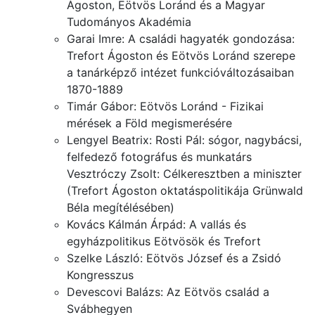
Ágoston, Eötvös Loránd és a Magyar
Tudományos Akadémia
Garai Imre: A családi hagyaték gondozása:
Trefort Ágoston és Eötvös Loránd szerepe
a tanárképző intézet funkcióváltozásaiban
1870-1889
Timár Gábor: Eötvös Loránd - Fizikai
mérések a Föld megismerésére
Lengyel Beatrix: Rosti Pál: sógor, nagybácsi,
felfedező fotográfus és munkatárs
Vesztróczy Zsolt: Célkeresztben a miniszter
(Trefort Ágoston oktatáspolitikája Grünwald
Béla megítélésében)
Kovács Kálmán Árpád: A vallás és
egyházpolitikus Eötvösök és Trefort
Szelke László: Eötvös József és a Zsidó
Kongresszus
Devescovi Balázs: Az Eötvös család a
Svábhegyen