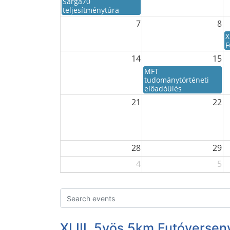
Sárga70
teljesítménytúra
7
8
X
F
14
15
MFT
tudománytörténeti
előadóülés
21
22
28
29
4
5
XLIII. 5vös 5km Futóversen