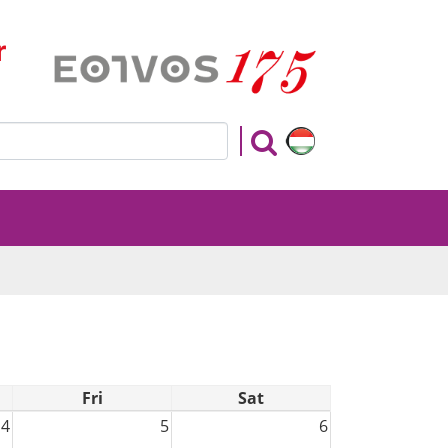
r
Fri
Sat
4
5
6