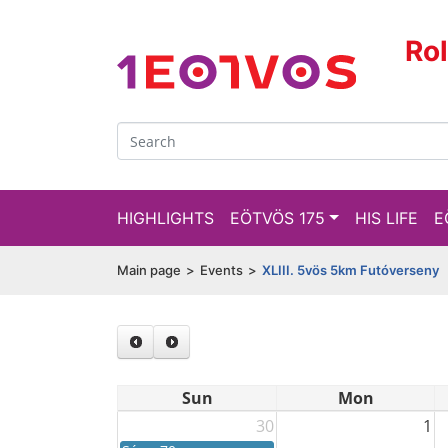
Ro
HIGHLIGHTS
EÖTVÖS 175
HIS LIFE
E
Main page
>
Events
>
XLIII. 5vös 5km Futóverseny
Sun
Mon
30
1