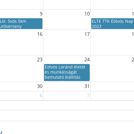
9
10
LIII. 5vös 5km
ELTE TTK Eötvös Nap
utóverseny
2023
16
17
23
24
Eötvös Loránd életét
és munkásságát
bemutató kiállítás
megnyitója
30
31
6
7
y