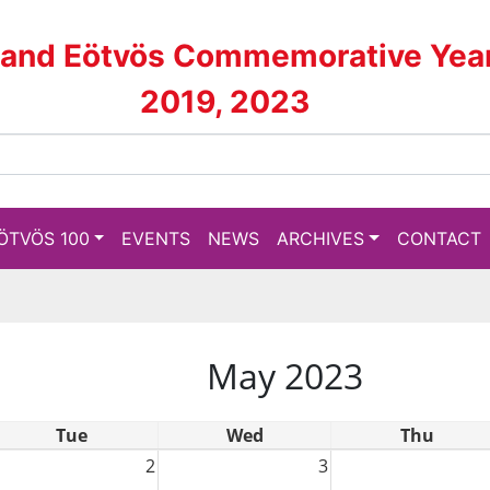
land Eötvös Commemorative Yea
2019, 2023
ÖTVÖS 100
EVENTS
NEWS
ARCHIVES
CONTACT
May 2023
Tue
Wed
Thu
2
3